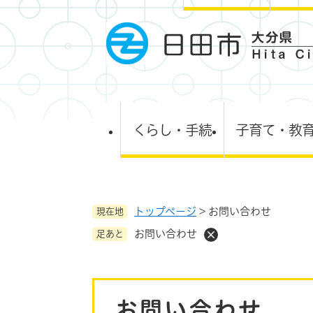
ペ
ー
ジ
の
先
頭
で
す
くらし・手続
子育て・教
。
トップページ
>
お問い合わせ
現在地
お問い合わせ
足あと
本
お問い合わせ
文