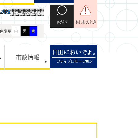
日本語
音声読み上げ
さがす
もしものとき
色変更
白
黒
青
市政情報