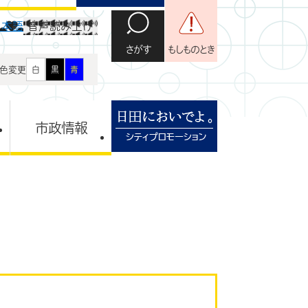
日本語
音声読み上げ
さがす
もしものとき
色変更
白
黒
青
市政情報