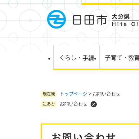
ペ
ー
ジ
の
先
頭
で
す
くらし・手続
子育て・教
。
トップページ
>
お問い合わせ
現在地
お問い合わせ
足あと
本
お問い合わせ
文