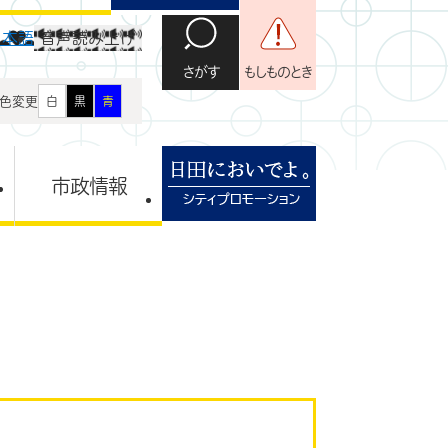
日本語
音声読み上げ
さがす
もしものとき
色変更
白
黒
青
市政情報