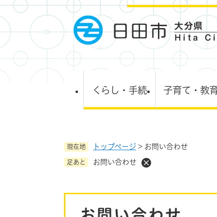
ペ
ー
ジ
の
先
頭
で
す
くらし・手続
子育て・教
。
トップページ
>
お問い合わせ
現在地
お問い合わせ
足あと
本
お問い合わせ
文