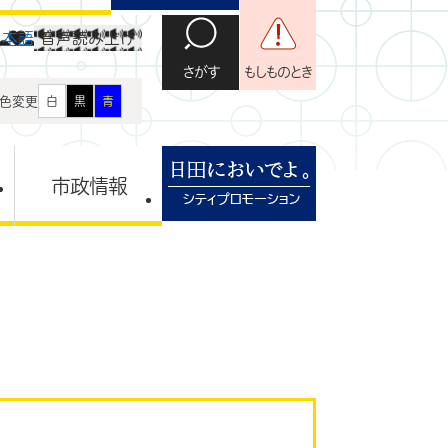
日本語
音声読み上げ
さがす
もしものとき
色変更
白
黒
青
市政情報