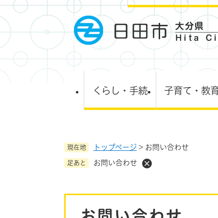
ペ
ー
ジ
の
先
頭
で
す
くらし・手続
子育て・教
。
トップページ
>
お問い合わせ
現在地
お問い合わせ
足あと
本
お問い合わせ
文