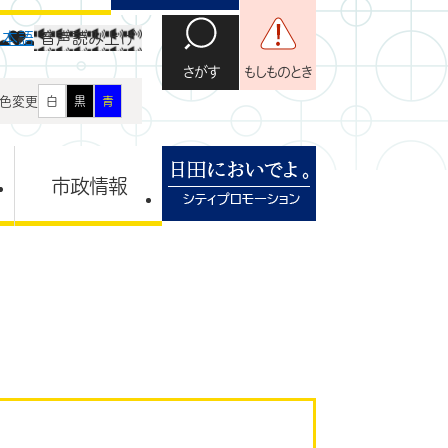
日本語
音声読み上げ
さがす
もしものとき
色変更
白
黒
青
市政情報