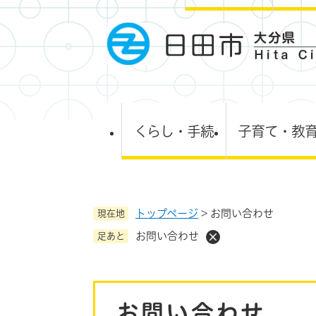
ペ
ー
ジ
の
先
頭
で
す
くらし・手続
子育て・教
。
トップページ
>
お問い合わせ
現在地
お問い合わせ
足あと
本
お問い合わせ
文