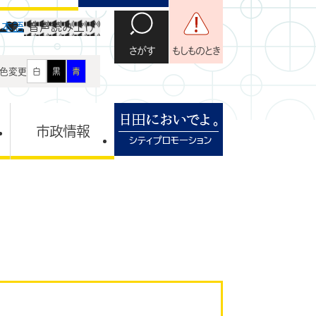
日本語
音声読み上げ
さがす
もしものとき
色変更
白
黒
青
市政情報