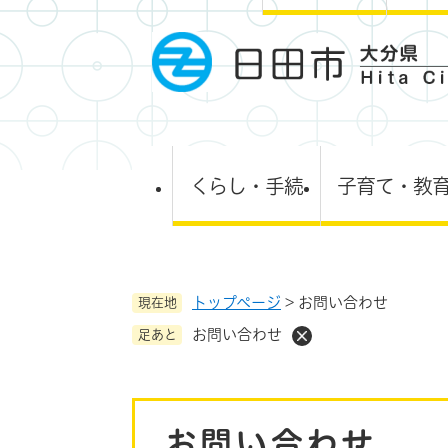
ペ
ー
ジ
の
先
頭
で
す
くらし・手続
子育て・教
。
トップページ
>
お問い合わせ
現在地
お問い合わせ
足あと
本
お問い合わせ
文