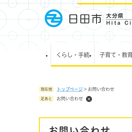
ペ
ー
ジ
の
先
頭
で
す
くらし・手続
子育て・教
。
トップページ
>
お問い合わせ
現在地
お問い合わせ
足あと
本
お問い合わせ
文