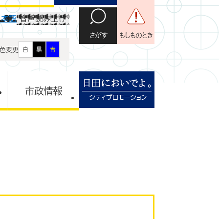
日本語
音声読み上げ
さがす
もしものとき
色変更
白
黒
青
市政情報