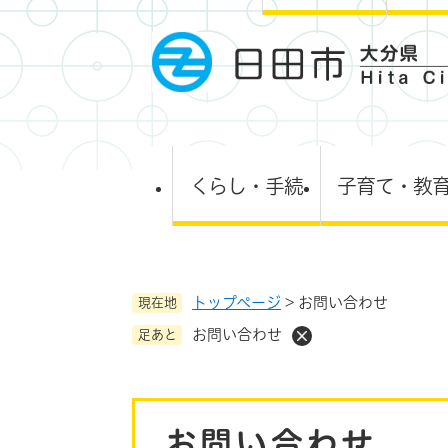
ペ
ー
ジ
の
先
頭
で
す
くらし・手続
子育て・教
。
トップページ
>
お問い合わせ
現在地
お問い合わせ
足あと
本
お問い合わせ
文