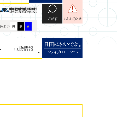
日本語
音声読み上げ
さがす
もしものとき
色変更
白
黒
青
市政情報