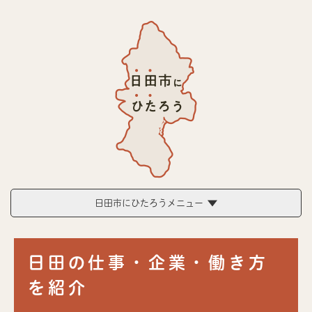
ペ
メニューを飛ばして本文へ
ー
ジ
の
先
頭
で
す
。
日田市にひたろうメニュー
本
日田の仕事・企業・働き方
文
を紹介