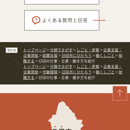
よくある質問と回答
トップページ
>
分類でさがす
>
しごと・産業
>
企業支援・
現在地
企業誘致
>
就職支援
>
日田市にひたろう
>
働くしごと
>
就
職する
>
日田の仕事・企業・働き方を紹介
トップページ
>
分類でさがす
>
しごと・産業
>
企業支援・
企業誘致
>
労働環境
>
日田市にひたろう
>
働くしごと
>
就
職する
>
日田の仕事・企業・働き方を紹介