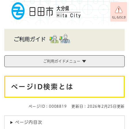
ペ
メニューを飛ばして本文へ
ー
ジ
もしものとき
の
先
頭
で
す
。
ご利用ガイドメニュー
本
ページID検索とは
文
ページID：0008819
更新日：2026年2月25日更新
ページ内目次