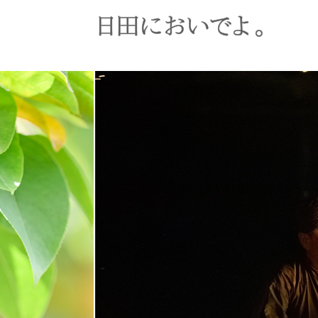
ペ
ー
ジ
の
先
頭
で
す
。