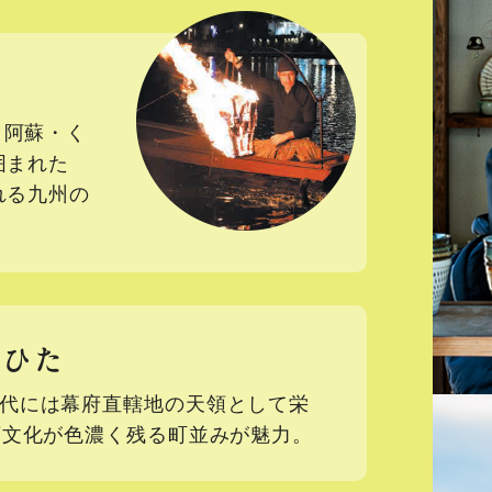
、阿蘇・く
囲まれた
れる九州の
領ひた
代には幕府直轄地の天領として栄
領文化が色濃く残る町並みが魅力。