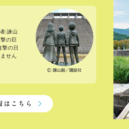
者:諫山
進撃の巨
進撃の日
みません
報はこちら