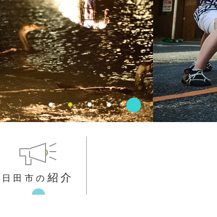
S
P
t
l
o
a
p
y
紹介
日田市の