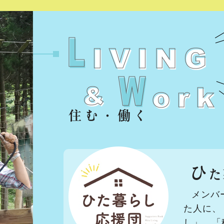
住む・働く
ひ
た
メンバ
た人に、
し」、「