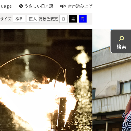
guage
やさしい日本語
音声読み上げ
拡大
サイズ
背景色変更
標準
白
黒
青
検
索