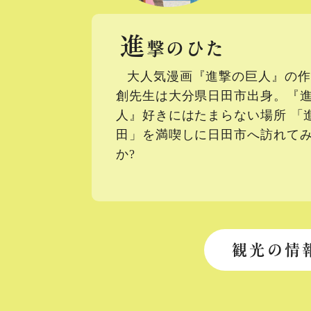
進
撃のひた
大人気漫画『進撃の巨人』の作
創先生は大分県日田市出身。『
人』好きにはたまらない場所 「
田」を満喫しに日田市へ訪れて
か?
観光の情