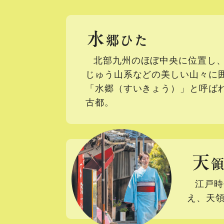
水
郷ひた
北部九州のほぼ中央に位置し
じゅう山系などの美しい山々に
「水郷（すいきょう）」と呼ば
古都。
天
江戸時
え、天