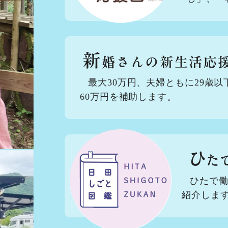
新
婚さんの新生活応
最大30万円、夫婦ともに29歳以
60万円を補助します。
ひ
た
ひたで
紹介しま