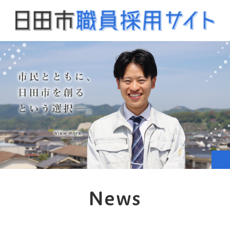
ペ
メニューを飛ばして本文へ
ー
ジ
の
先
頭
で
す
。
S
P
t
l
本
o
a
News
文
p
y