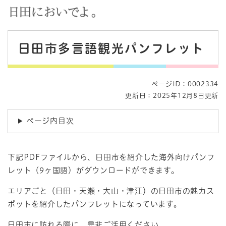
ペ
メニューを飛ばして本文へ
ー
ジ
本
の
日田市多言語観光パンフレット
先
文
頭
で
す
ページID：0002334
。
更新日：2025年12月8日更新
ページ内目次
下記PDFファイルから、日田市を紹介した海外向けパンフ
レット（9ヶ国語）がダウンロードができます。
エリアごと（日田・天瀬・大山・津江）の日田市の魅力ス
ポットを紹介したパンフレットになっています。
日田市に訪れる際に、是非ご活用ください。