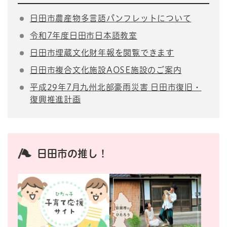
日田市農産物多言語パンフレットについて
令和7年度日田市日本語教室
日田市埋蔵文化財年報を閲覧できます
日田市複合文化施設AOSE施設のご案内
平成29年7月九州北部豪雨災害 日田市復旧・
復興推進計画
日田市の推し！