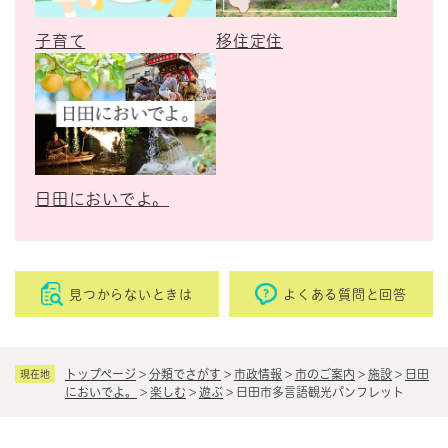
子育て
移住定住
日田においでよ。
見つからないときは
よくある質問と回答
トップページ
>
分類でさがす
>
市政情報
>
市のご案内
>
施設
>
日田
現在地
においでよ。
>
楽しむ
>
遊ぶ
>
日田市多言語観光パンフレット