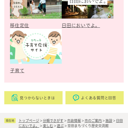
移住定住
日田においでよ。
子育て
見つからないときは
よくある質問と回答
トップページ
>
分類でさがす
>
市政情報
>
市のご案内
>
施設
>
日田
現在地
においでよ。
>
楽しむ
>
遊ぶ
>
豆田まちづくり歴史交流館