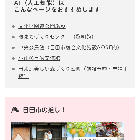
AI（人工知能）は
こんなページをおすすめします
文化財関連公開施設
隈まちづくりセンター（黎明館）
中央公民館（日田市複合文化施設AOSE内）
小山多目的交流館
田来原美しい森づくり公園（施設予約・申請手
続）
日田市の推し！