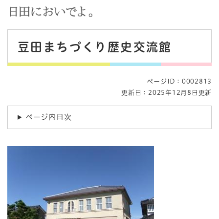
ペ
メニューを飛ばして本文へ
ー
ジ
本
の
豆田まちづくり歴史交流館
先
文
頭
で
す
ページID：0002813
。
更新日：2025年12月8日更新
ページ内目次