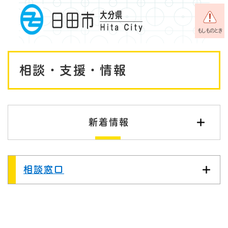
ペ
メニューを飛ばして本文へ
ー
ジ
もしものとき
の
先
本
頭
相談・支援・情報
で
文
す
。
新着情報
相談窓口