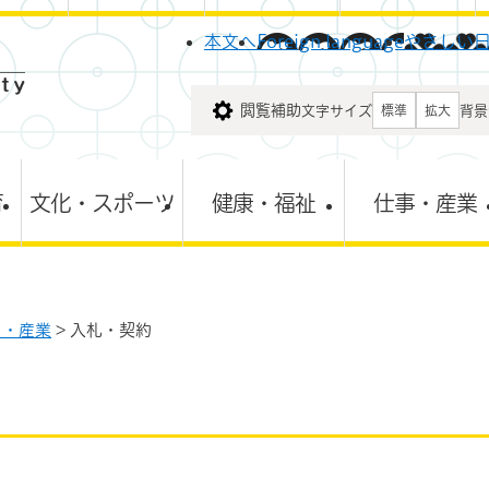
メニューを飛ばして本文へ
本文へ
Foreign language
やさしい
閲覧補助
文字サイズ
背景
標準
拡大
育
文化・スポーツ
健康・福祉
仕事・産業
と・産業
>
入札・契約