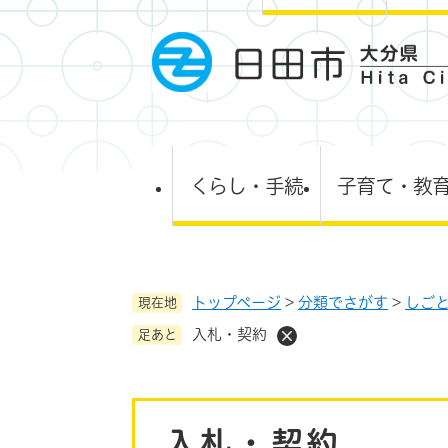
ペ
ー
ジ
の
先
頭
で
す
くらし・手続
子育て・教
。
トップページ
>
分類でさがす
>
しご
現在地
入札・契約
足あと
本
入札・契約
文