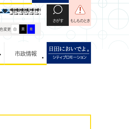
日本語
音声読み上げ
さがす
もしものとき
色変更
白
黒
青
市政情報