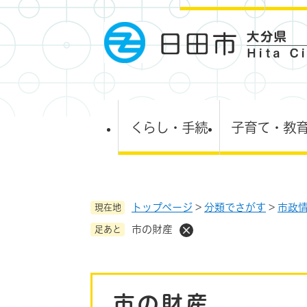
ペ
ー
ジ
の
先
頭
で
す
くらし・手続
子育て・教
。
トップページ
>
分類でさがす
>
市政
現在地
市の財産
足あと
本
市の財産
文