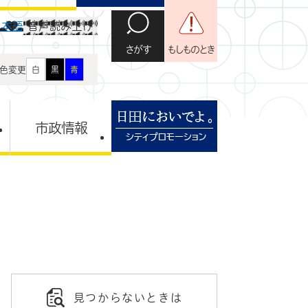
日本語
音声読み上げ
さがす
もしものとき
色変更
白
黒
青
市政情報
見つからないときは