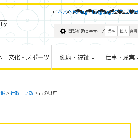
メニューを飛ばして本文へ
本文へ
Foreign language
やさしい
閲覧補助
文字サイズ
背景
標準
拡大
育
文化・スポーツ
健康・福祉
仕事・産業
情報
>
行政・財政
>
市の財産