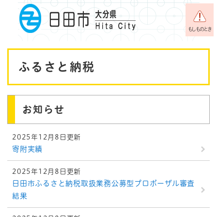
ペ
メニューを飛ばして本文へ
ー
ジ
もしものとき
の
先
本
頭
ふるさと納税
で
文
す
。
お知らせ
2025年12月8日更新
寄附実績
2025年12月8日更新
日田市ふるさと納税取扱業務公募型プロポーザル審査
結果