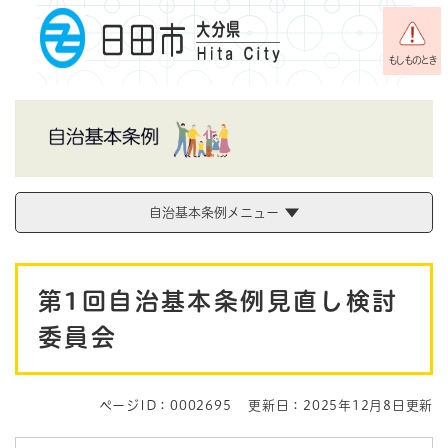
ペ
メニューを飛ばして本文へ
ー
ジ
もしものとき
の
先
頭
で
す
。
自治基本条例メニュー
本
第1回自治基本条例見直し検討
文
委員会
ページID：0002695
更新日：2025年12月8日更新