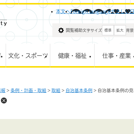
メニューを飛ばして本文へ
本文へ
Foreign language
やさしい
閲覧補助
文字サイズ
背景
標準
拡大
育
文化・スポーツ
健康・福祉
仕事・産業
情報
>
条例・計画・取組
>
取組
>
自治基本条例
>
自治基本条例の見