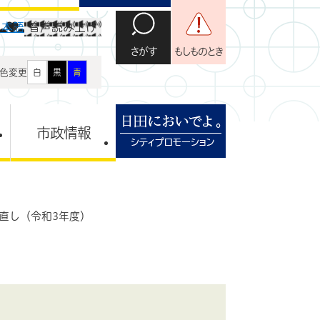
日本語
音声読み上げ
さがす
もしものとき
色変更
白
黒
青
市政情報
直し（令和3年度）