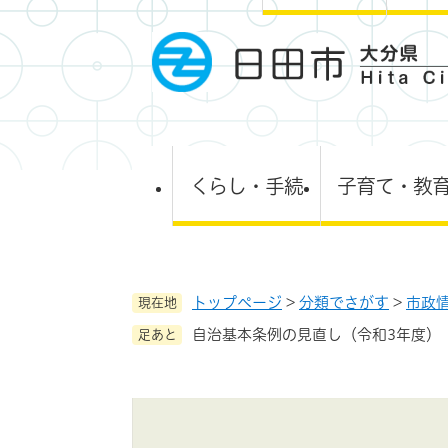
ペ
ー
ジ
の
先
頭
で
す
くらし・手続
子育て・教
。
トップページ
>
分類でさがす
>
市政
現在地
自治基本条例の見直し（令和3年度）
足あと