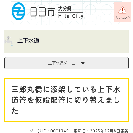
ペ
メニューを飛ばして本文へ
ー
ジ
もしものとき
の
先
頭
で
す
。
上下水道メニュー
本
三郎丸橋に添架している上下水
文
道管を仮設配管に切り替えまし
た
ページID：0001349
更新日：2025年12月8日更新