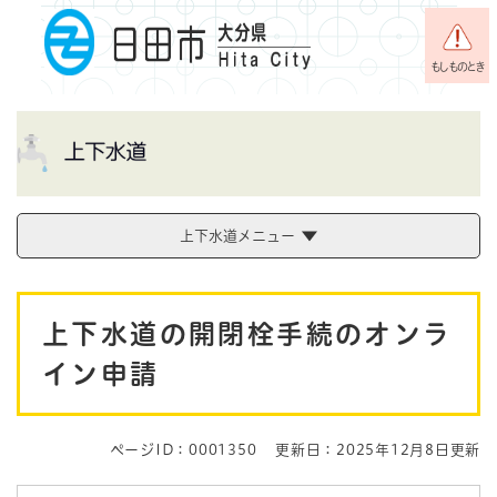
ペ
メニューを飛ばして本文へ
ー
ジ
もしものとき
の
先
頭
で
す
。
上下水道メニュー
本
上下水道の開閉栓手続のオンラ
文
イン申請
ページID：0001350
更新日：2025年12月8日更新