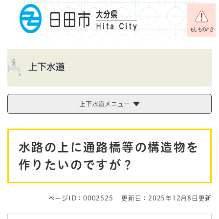
ペ
メニューを飛ばして本文へ
ー
ジ
もしものとき
の
先
頭
で
す
。
上下水道メニュー
本
水路の上に通路橋等の構造物を
文
作りたいのですが？
ページID：0002525
更新日：2025年12月8日更新