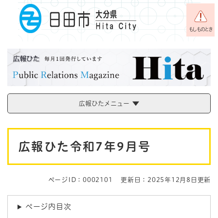
ペ
メニューを飛ばして本文へ
ー
ジ
もしものとき
の
先
頭
で
す
。
広報ひたメニュー
本
広報ひた令和7年9月号
文
ページID：0002101
更新日：2025年12月8日更新
ページ内目次