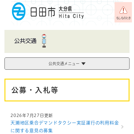
ペ
メニューを飛ばして本文へ
ー
ジ
もしものとき
の
先
頭
で
す
。
公共交通メニュー
本
公募・入札等
文
2026年7月27日更新
天瀬地区乗合デマンドタクシー実証運行の利用料金
に関する意見の募集