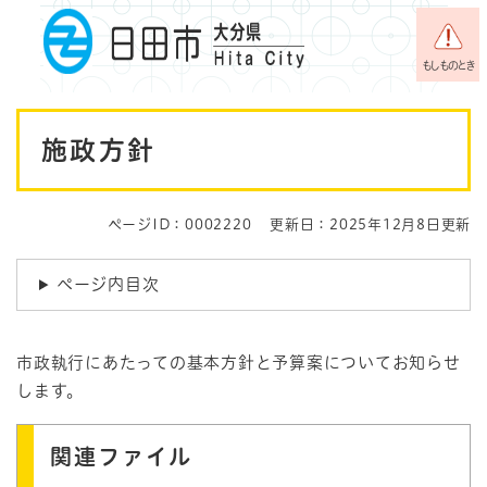
ペ
メニューを飛ばして本文へ
ー
ジ
もしものとき
の
先
本
頭
施政方針
で
文
す
。
ページID：0002220
更新日：2025年12月8日更新
ページ内目次
市政執行にあたっての基本方針と予算案についてお知らせ
します。
関連ファイル