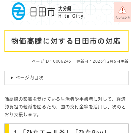
ペ
メニューを飛ばして本文へ
ー
ジ
もしものとき
の
先
本
頭
物価高騰に対する日田市の対応
で
文
す
。
ページID：0006245
更新日：2026年2月6日更新
ページ内目次
価高騰の影響を受けている生活者や事業者に対して、経済
的負担の軽減を図るため、国の交付金等を活用し、次のと
おり支援します。
1.「ひたエール券」「ひたPay」