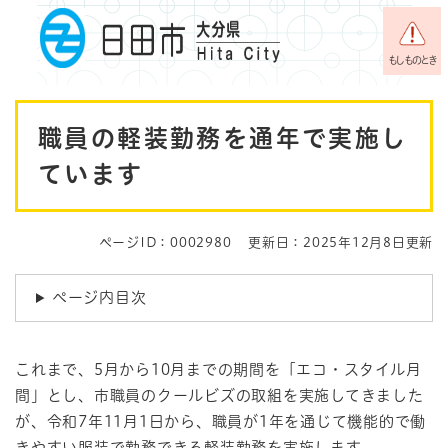
ペ
メニューを飛ばして本文へ
ー
ジ
もしものとき
の
先
本
頭
職員の軽装勤務を通年で実施し
で
文
す
ています
。
ページID：0002980
更新日：2025年12月8日更新
ページ内目次
これまで、5月から10月までの期間を「エコ・スタイル月
間」とし、市職員のクールビズの取組を実施してきました
が、令和7年11月1日から、職員が1年を通じて機能的で働
きやすい服装で勤務できる軽装勤務を実施します。