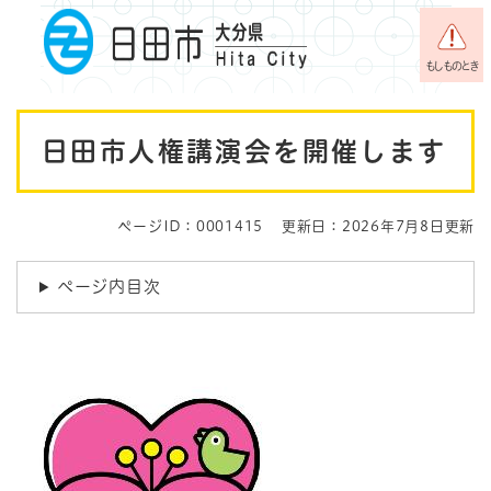
ペ
メニューを飛ばして本文へ
ー
ジ
もしものとき
の
先
本
頭
日田市人権講演会を開催します
で
文
す
。
ページID：0001415
更新日：2026年7月8日更新
ページ内目次