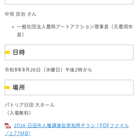
中貝 宗治 さん
一般社団法人豊岡アートアクション理事長（元豊岡市
長）
日時
令和8年8月26日（水曜日）午後2時から
場所
パトリア日田 大ホール
（入場無料）
2026 日田市人権講演会周知用チラシ [PDFファイル
／2.77MB]