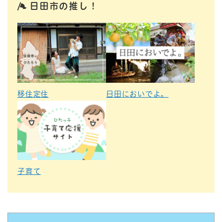
日田市の推し！
移住定住
日田においでよ。
子育て