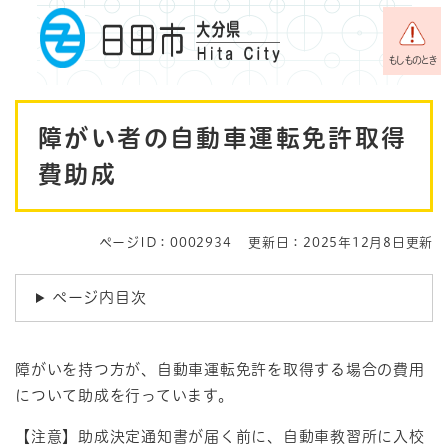
ペ
メニューを飛ばして本文へ
ー
ジ
もしものとき
の
先
本
頭
障がい者の自動車運転免許取得
で
文
す
費助成
。
ページID：0002934
更新日：2025年12月8日更新
ページ内目次
障がいを持つ方が、自動車運転免許を取得する場合の費用
について助成を行っています。
【注意】助成決定通知書が届く前に、自動車教習所に入校