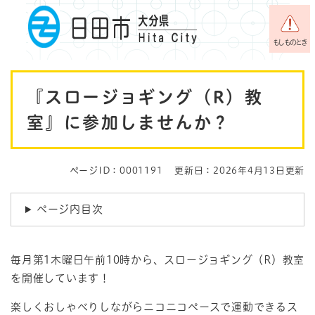
ペ
メニューを飛ばして本文へ
ー
ジ
もしものとき
の
先
本
頭
『スロージョギング（R）教
で
文
す
室』に参加しませんか？
。
ページID：0001191
更新日：2026年4月13日更新
ページ内目次
毎月第1木曜日午前10時から、スロージョギング（R）教室
を開催しています！
楽しくおしゃべりしながらニコニコペースで運動できるス