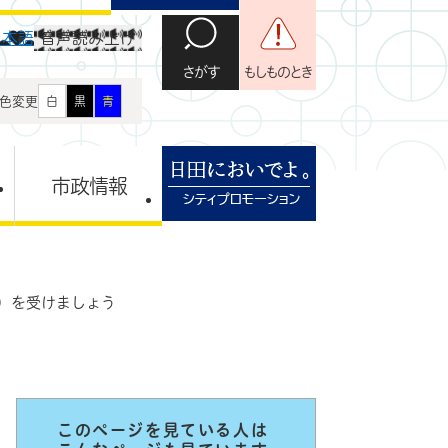
日本語
音声読み上げ
さがす
もしものとき
色変更
白
黒
青
市政情報
）を受けましょう
このページを見ている人は