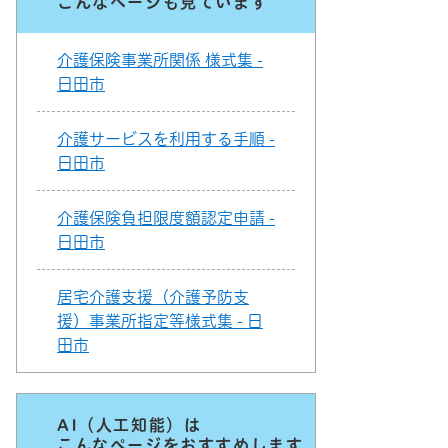
こんなページも見ています
介護保険事業所関係 様式集 -
日田市
介護サービスを利用する手順 -
日田市
介護保険負担限度額認定申請 -
日田市
居宅介護支援（介護予防支
援）事業所指定等様式集 - 日
田市
AI（人工知能）は
こんなページをおすすめします