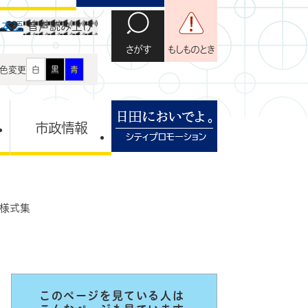
日本語
音声読み上げ
さがす
もしものとき
色変更
白
黒
青
市政情報
 様式集
このページを見ている人は