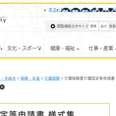
メニューを飛ばして本文へ
本文へ
Foreign language
やさしい
閲覧補助
文字サイズ
背景
標準
拡大
育
文化・スポーツ
健康・福祉
仕事・産業
し・手続き
>
保険・年金
>
介護保険
>
介護保険要介護認定等申請書
定等申請書 様式集