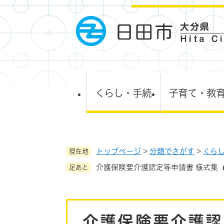
ペ
ー
ジ
の
先
頭
で
す
くらし・手続
子育て・教
。
トップページ
>
分類でさがす
>
くら
現在地
介護保険要介護認定等申請書 様式集
足あと
本
介護保険要介護認
文