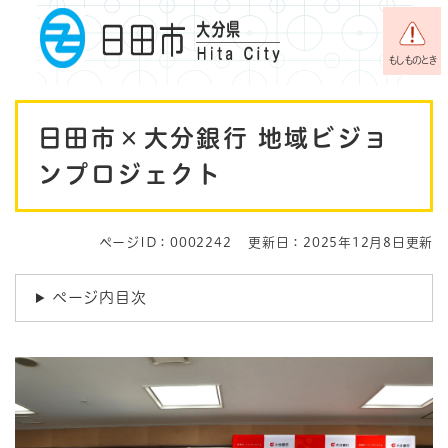
ペ
メニューを飛ばして本文へ
ー
ジ
もしものとき
の
先
本
頭
日田市×大分銀行 地域ビジョ
で
文
す
ンプロジェクト
。
ページID：0002242
更新日：2025年12月8日更新
ページ内目次