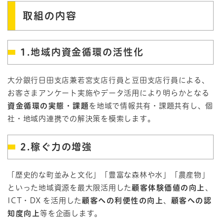
取組の内容
1.地域内資金循環の活性化
大分銀行日田支店兼若宮支店行員と豆田支店行員による、
お客さまアンケート実施やデータ活用により明らかとなる
資金循環の実態・課題
を地域で情報共有・課題共有し、個
社・地域内連携での解決策を模索します。
2.稼ぐ力の増強
「歴史的な町並みと文化」「豊富な森林や水」「農産物」
といった地域資源を最大限活用した
顧客体験価値の向上
、
ICT・DX を活用した
顧客への利便性の向上
、
顧客への認
知度向上
等を企画します。