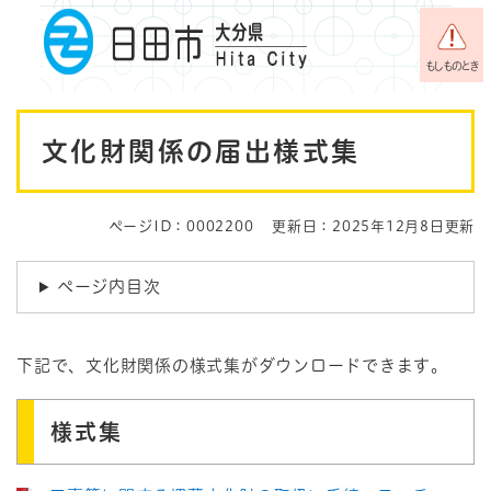
ペ
メニューを飛ばして本文へ
ー
ジ
もしものとき
の
先
本
頭
文化財関係の届出様式集
で
文
す
。
ページID：0002200
更新日：2025年12月8日更新
ページ内目次
下記で、文化財関係の様式集がダウンロードできます。
様式集