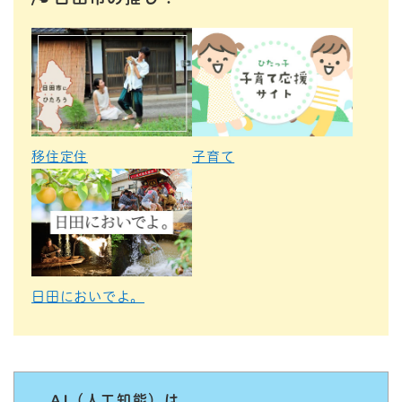
移住定住
子育て
日田においでよ。
AI（人工知能）は