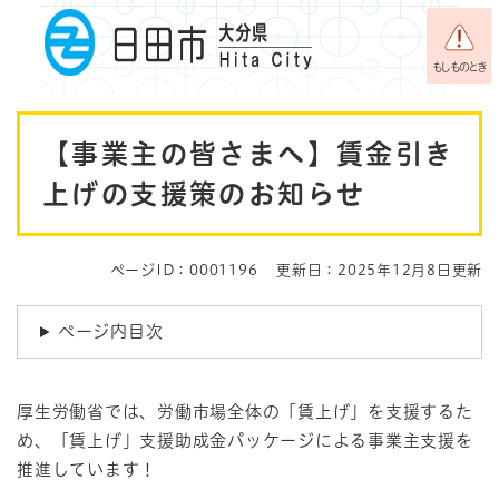
ペ
メニューを飛ばして本文へ
ー
ジ
もしものとき
の
先
本
頭
【事業主の皆さまへ】賃金引き
で
文
す
上げの支援策のお知らせ
。
ページID：0001196
更新日：2025年12月8日更新
ページ内目次
厚生労働省では、労働市場全体の「賃上げ」を支援するた
め、「賃上げ」支援助成金パッケージによる事業主支援を
推進しています！