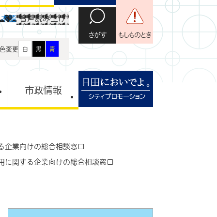
日本語
音声読み上げ
さがす
もしものとき
色変更
白
黒
青
市政情報
る企業向けの総合相談窓口
用に関する企業向けの総合相談窓口