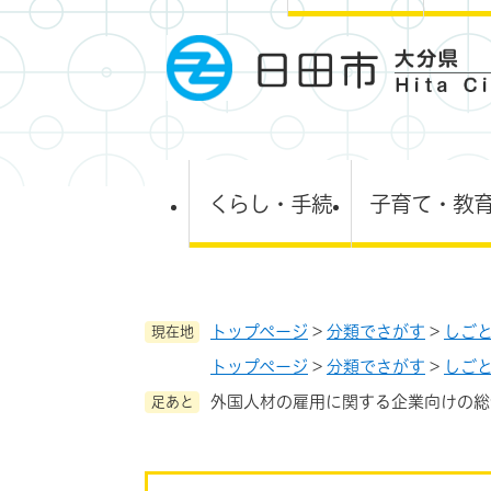
ペ
ー
ジ
の
先
頭
で
す
くらし・手続
子育て・教
。
トップページ
>
分類でさがす
>
しご
現在地
トップページ
>
分類でさがす
>
しご
外国人材の雇用に関する企業向けの総
足あと
本