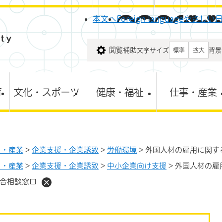
メニューを飛ばして本文へ
本文へ
Foreign language
やさしい
閲覧補助
文字サイズ
背景
標準
拡大
育
文化・スポーツ
健康・福祉
仕事・産業
と・産業
>
企業支援・企業誘致
>
労働環境
>
外国人材の雇用に関す
と・産業
>
企業支援・企業誘致
>
中小企業向け支援
>
外国人材の雇
合相談窓口