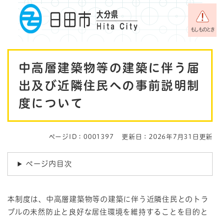
ペ
メニューを飛ばして本文へ
ー
ジ
もしものとき
の
先
本
頭
中高層建築物等の建築に伴う届
で
文
す
出及び近隣住民への事前説明制
。
度について
ページID：0001397
更新日：2026年7月31日更新
ページ内目次
本制度は、中高層建築物等の建築に伴う近隣住民とのトラ
ブルの未然防止と良好な居住環境を維持することを目的と