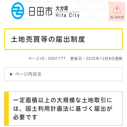
ペ
メニューを飛ばして本文へ
ー
ジ
もしものとき
の
先
本
頭
土地売買等の届出制度
で
文
す
。
ページID：0001777
更新日：2025年12月8日更新
ページ内目次
一定面積以上の大規模な土地取引に
は、国土利用計画法に基づく届出が
必要です