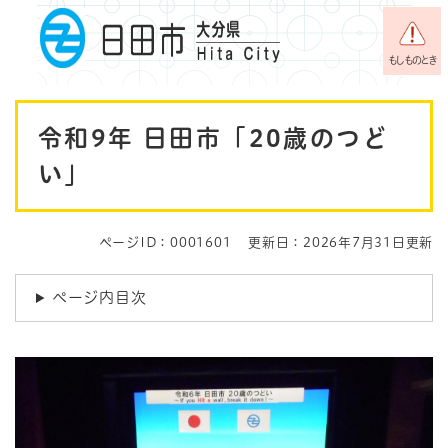
ペ
メニューを飛ばして本文へ
ー
ジ
もしものとき
の
先
本
頭
令和9年 日田市「20歳のつど
で
文
す
い」
。
ページID：0001601
更新日：2026年7月31日更新
ページ内目次