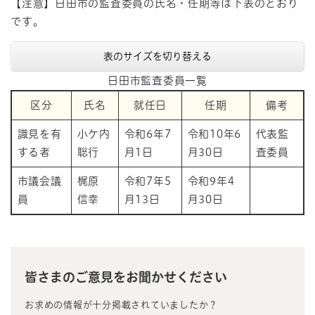
【注意】日田市の監査委員の氏名・任期等は下表のとおり
です。
表のサイズを切り替える
日田市監査委員一覧
区分
氏名
就任日
任期
備考
識見を有
小ケ内
令和6年7
令和10年6
代表監
する者
聡行
月1日
月30日
査委員
市議会議
梶原
令和7年5
令和9年4
員
信幸
月13日
月30日
皆さまのご意見をお聞かせください
お求めの情報が十分掲載されていましたか？