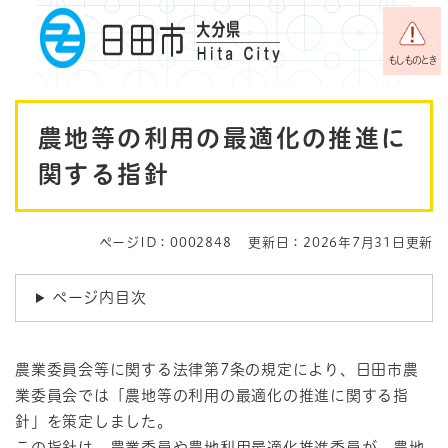
ペ
メニューを飛ばして本文へ
ー
ジ
もしものとき
の
先
本
頭
農地等の利用の最適化の推進に
で
文
す
関する指針
。
ページID：0002848
更新日：2026年7月31日更新
ページ内目次
農業委員会等に関する法律第7条の規定により、日田市農
業委員会では「農地等の利用の最適化の推進に関する指
針」を策定しました。
この指針は、農業委員や農地利用最適化推進委員が、農地