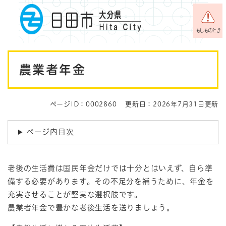
ペ
メニューを飛ばして本文へ
ー
ジ
もしものとき
の
先
本
頭
農業者年金
で
文
す
。
ページID：0002860
更新日：2026年7月31日更新
ページ内目次
老後の生活費は国民年金だけでは十分とはいえず、自ら準
備する必要があります。その不足分を補うために、年金を
充実させることが堅実な選択肢です。
農業者年金で豊かな老後生活を送りましょう。