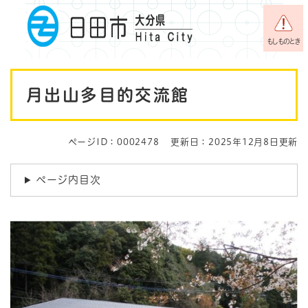
ペ
メニューを飛ばして本文へ
ー
ジ
もしものとき
の
先
本
頭
月出山多目的交流館
で
文
す
。
ページID：0002478
更新日：2025年12月8日更新
ページ内目次