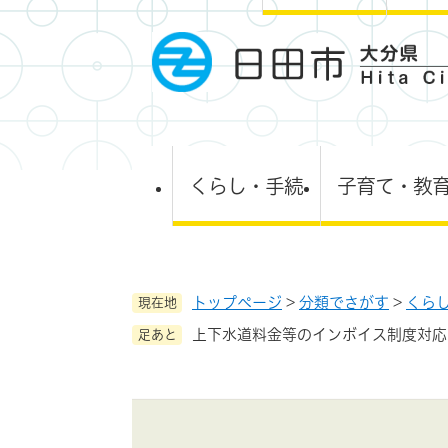
ペ
ー
ジ
の
先
頭
で
す
くらし・手続
子育て・教
。
トップページ
>
分類でさがす
>
くら
現在地
上下水道料金等のインボイス制度対応
足あと