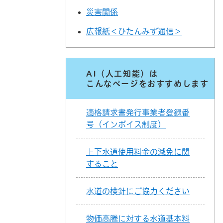
災害関係
広報紙＜ひたんみず通信＞
AI（人工知能）は
こんなページをおすすめします
適格請求書発行事業者登録番
号（インボイス制度）
上下水道使用料金の減免に関
すること
水道の検針にご協力ください
物価高騰に対する水道基本料