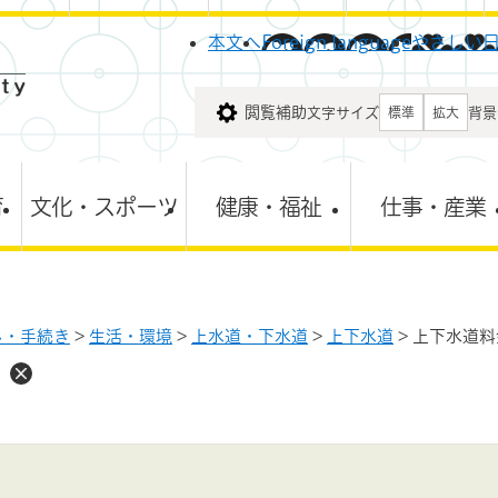
メニューを飛ばして本文へ
本文へ
Foreign language
やさしい
閲覧補助
文字サイズ
背景
標準
拡大
育
文化・スポーツ
健康・福祉
仕事・産業
し・手続き
>
生活・環境
>
上水道・下水道
>
上下水道
>
上下水道料