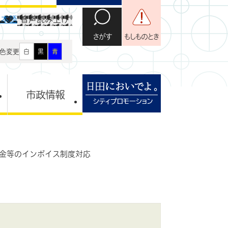
日本語
音声読み上げ
さがす
もしものとき
色変更
白
黒
青
市政情報
金等のインボイス制度対応