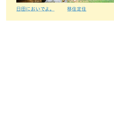
日田においでよ。
移住定住