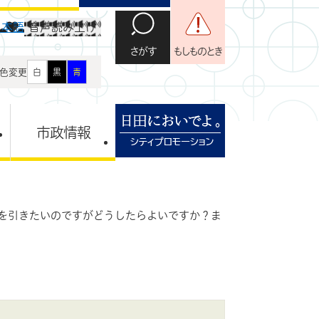
日本語
音声読み上げ
さがす
もしものとき
色変更
白
黒
青
市政情報
を引きたいのですがどうしたらよいですか？ま