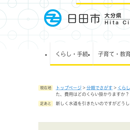
ペ
ー
ジ
の
先
頭
で
す
くらし・手続
子育て・教
。
トップページ
>
分類でさがす
>
くら
現在地
た、費用はどのくらい掛かりますか？
新しく水道を引きたいのですがどうし
足あと