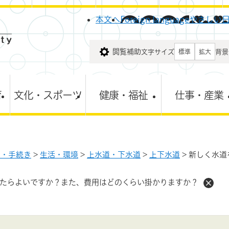
メニューを飛ばして本文へ
本文へ
Foreign language
やさしい
閲覧補助
文字サイズ
背景
標準
拡大
育
文化・スポーツ
健康・福祉
仕事・産業
し・手続き
>
生活・環境
>
上水道・下水道
>
上下水道
>
新しく水道
たらよいですか？また、費用はどのくらい掛かりますか？