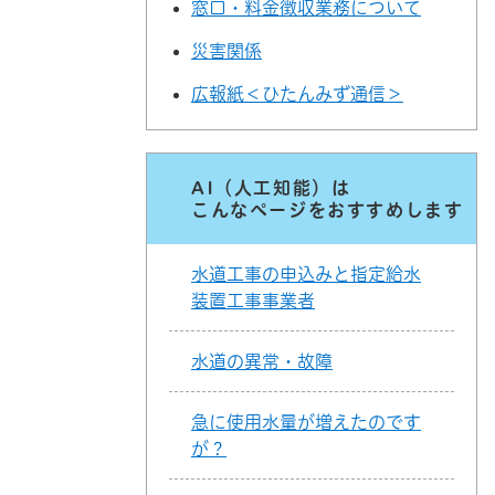
窓口・料金徴収業務について
災害関係
広報紙＜ひたんみず通信＞
AI（人工知能）は
こんなページをおすすめします
水道工事の申込みと指定給水
装置工事事業者
水道の異常・故障
急に使用水量が増えたのです
が？