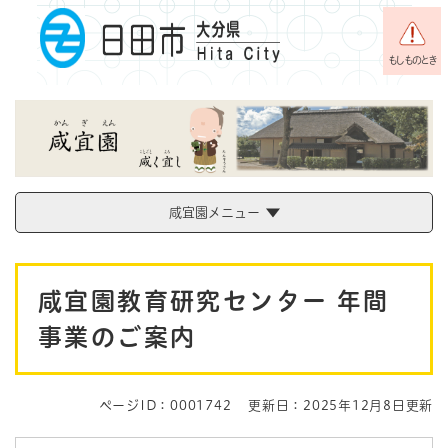
ペ
メニューを飛ばして本文へ
ー
ジ
もしものとき
の
先
頭
で
す
。
咸宜園メニュー
本
咸宜園教育研究センター 年間
文
事業のご案内
ページID：0001742
更新日：2025年12月8日更新