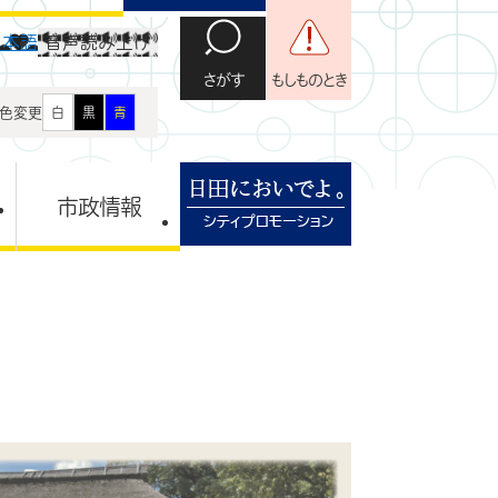
日本語
音声読み上げ
さがす
もしものとき
色変更
白
黒
青
市政情報