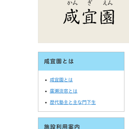
咸宜園とは
咸宜園とは
廣瀬淡窓とは
歴代塾主と主な門下生
施設利用案内