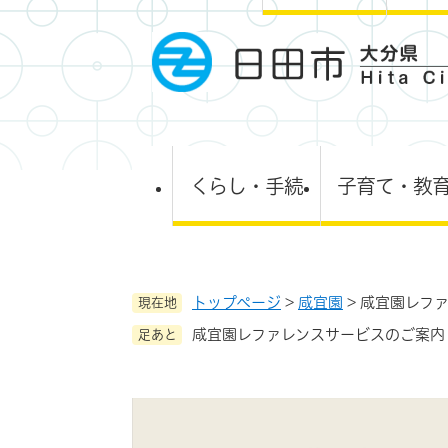
ペ
ー
ジ
の
先
頭
で
す
くらし・手続
子育て・教
。
トップページ
>
咸宜園
>
咸宜園レフ
現在地
咸宜園レファレンスサービスのご案内
足あと