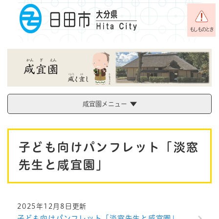
ペ
メニューを飛ばして本文へ
ー
ジ
もしものとき
の
先
頭
で
す
。
咸宜園メニュー
本
子ども向けパンフレット「淡窓
文
先生と咸宜園」
2025年12月8日更新
子ども向けパンフレット「淡窓先生と咸宜園」