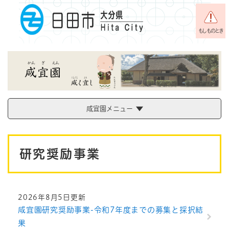
ペ
メニューを飛ばして本文へ
ー
ジ
もしものとき
の
先
頭
で
す
。
咸宜園メニュー
本
研究奨励事業
文
2026年8月5日更新
咸宜園研究奨励事業-令和7年度までの募集と採択結
果